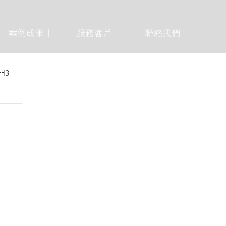
│案例成果│
│服務客戶│
│聯絡我們│
門3