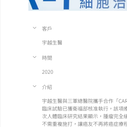
客戶
宇越生醫
時間
2020
介紹
宇越生醫與三軍總醫院攜手合作「CA
臨床試驗已獲衛福部核准執行，該項
次人體臨床研究結果顯示，腫瘤完全緩
不需重複施打，讓癌友不再將癌症療程