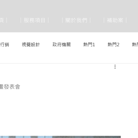
 頁│
│服務項目│
│關於我們│
│補助案│
行銷
視覺設計
政府機關
熱門1
熱門2
熱
畫發表會