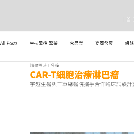
│首
All Posts
生技醫療 醫藥
食品業
商圈發展
網路
讀畢需時 1 分鐘
CAR-T細胞治療淋巴瘤
宇越生醫與三軍總醫院攜手合作臨床試驗計