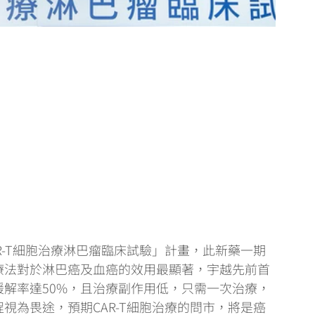
R-T細胞治療淋巴瘤臨床試驗」計畫，此新藥一期
療法對於淋巴癌及血癌的效用最顯著，宇越先前首
解率達50%，且治療副作用低，只需一次治療，
視為畏途，預期CAR-T細胞治療的問市，將是癌