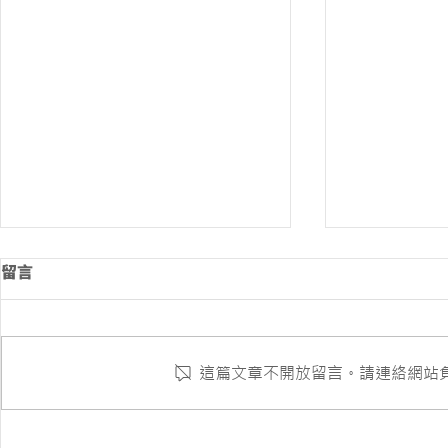
留言
這篇文章不開放留言。請連絡網站
登琪爾30
國防醫學院 公務車捐贈典禮