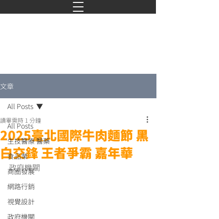
文章
All Posts
讀畢需時 1 分鐘
All Posts
2025臺北國際牛肉麵節 黑
生技醫療 醫藥
白交鋒 王者爭霸 嘉年華
食品業
政府機關
商圈發展
網路行銷
視覺設計
政府機關