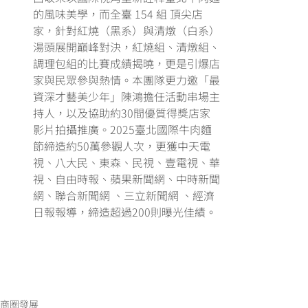
的風味美學，而全臺 154 組 頂尖店
家，針對紅燒（黑系）與清燉（白系）
湯頭展開巔峰對決，紅燒組、清燉組、
調理包組的比賽成績揭曉，更是引爆店
家與民眾參與熱情。本團隊更力邀「最
資深才藝美少年」陳鴻擔任活動串場主
持人，以及協助約30間優質得獎店家
影片拍攝推廣。2025臺北國際牛肉麵
節締造約50萬參觀人次，更獲中天電
視、八大民、東森、民視、壹電視、華
視、自由時報、蘋果新聞網、中時新聞
網、聯合新聞網 、三立新聞網 、經濟
日報報導，締造超過200則曝光佳績。
商圈發展