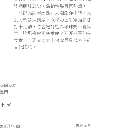
珍奶巔峰對決。活動現場氣氛熱烈，
「珍奶品牌展示區」人潮絡繹不絕。大
批民眾發揮創意，以珍奶色系穿搭參加
打卡活動，將會場打造為珍珠奶茶嘉年
華。這場盛會不僅推廣了西湖商圈的美
食實力，更成功輸出台灣最具代表性的
文化印記。
商圈發展
熱門1
相關文章
查看全部