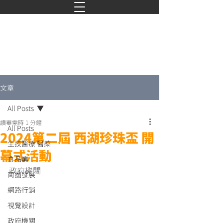
文章
All Posts
讀畢需時 1 分鐘
All Posts
2024第二屆 西湖珍珠盃 開
生技醫療 醫藥
幕式活動
食品業
政府機關
商圈發展
網路行銷
視覺設計
政府機關