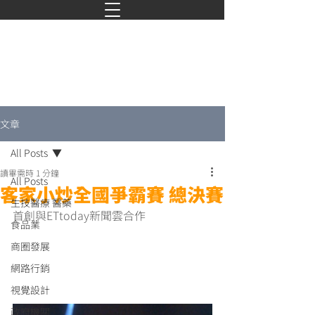
文章
All Posts
讀畢需時 1 分鐘
All Posts
客家小炒全國爭霸賽 總決賽
生技醫療 醫藥
首創與ETtoday新聞雲合作
食品業
商圈發展
網路行銷
視覺設計
政府機關