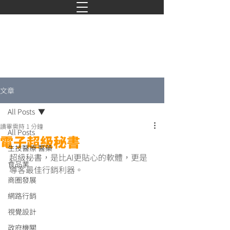
文章
All Posts
讀畢需時 1 分鐘
All Posts
電子超級秘書
生技醫療 醫藥
超級秘書，是比AI更貼心的軟體，更是
食品業
導客最佳行銷利器。
商圈發展
網路行銷
視覺設計
政府機關