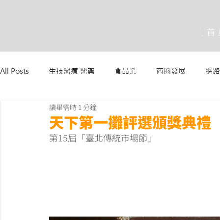
│首
All Posts
生技醫療 醫藥
食品業
商圈發展
網路
讀畢需時 1 分鐘
天下第一攤評選頒獎典禮
第15屆「臺北傳統市場節」