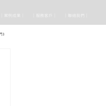
│案例成果│
│服務客戶│
│聯絡我們│
門3