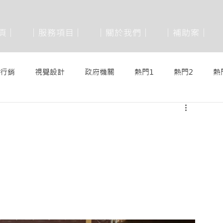
 頁│
│服務項目│
│關於我們│
│補助案│
行銷
視覺設計
政府機關
熱門1
熱門2
熱