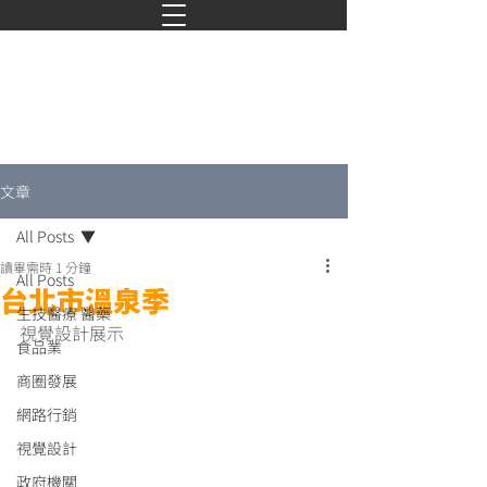
文章
All Posts
讀畢需時 1 分鐘
All Posts
台北市溫泉季
生技醫療 醫藥
視覺設計展示
食品業
商圈發展
網路行銷
視覺設計
政府機關