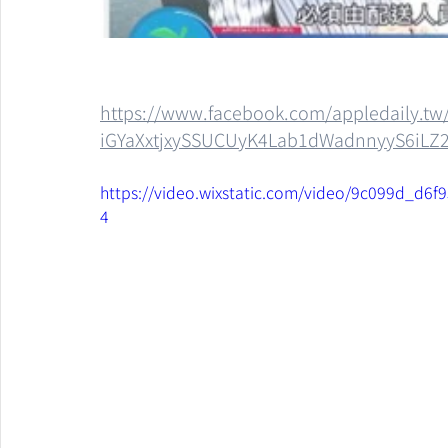
https://www.facebook.com/appledaily.
iGYaXxtjxySSUCUyK4Lab1dWadnnyyS6iLZ
https://video.wixstatic.com/video/9c099d_d
4