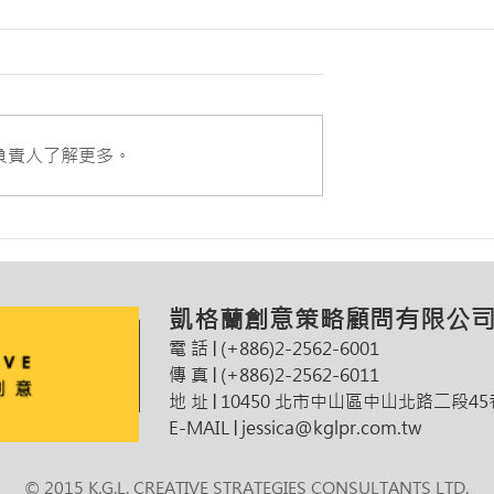
盒
負責人了解更多。
葡萄酒釀酒大師米歇爾‧羅
首度訪台品鑑交流會
凱格蘭創意策略顧問有限公
電 話│(+886)2-2562-6001
​
傳
真│(+886)2-2562-6011
地 址│10450 北市中山區中山北路二段45
E-MAIL│jessica@kglpr.com.tw
© 2015 K.G.L. CREATIVE STRATEGIES CONSULTANTS LTD.