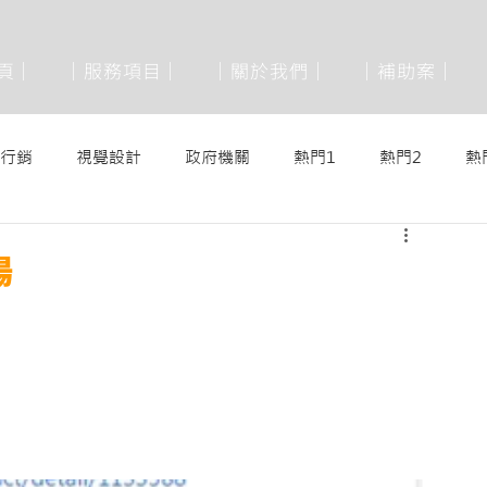
 頁│
│服務項目│
│關於我們│
│補助案│
行銷
視覺設計
政府機關
熱門1
熱門2
熱
場