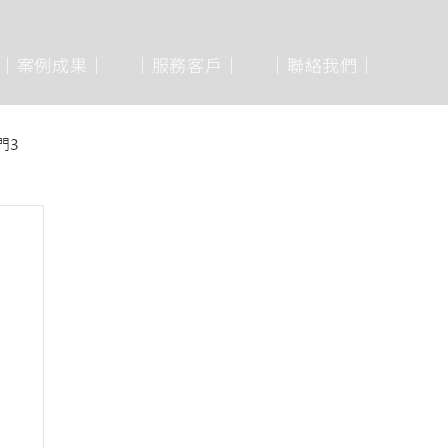
│案例成果│
│服務客戶│
│聯絡我們│
門3