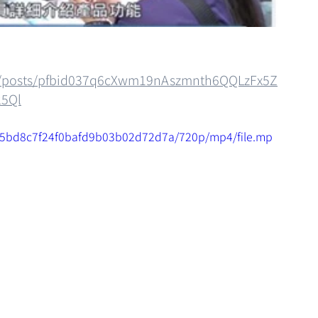
tw/posts/pfbid037q6cXwm19nAszmnth6QQLzFx5Z
25Ql
6f95bd8c7f24f0bafd9b03b02d72d7a/720p/mp4/file.mp