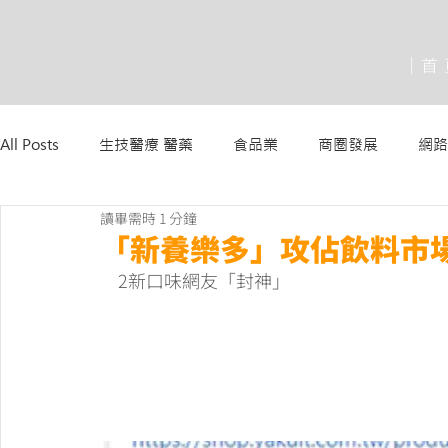
│首
All Posts
生技醫療 醫藥
食品業
商圈發展
網路
讀畢需時 1 分鐘
「新養樂多」攻佔飲料市
2新口味網友「封神」