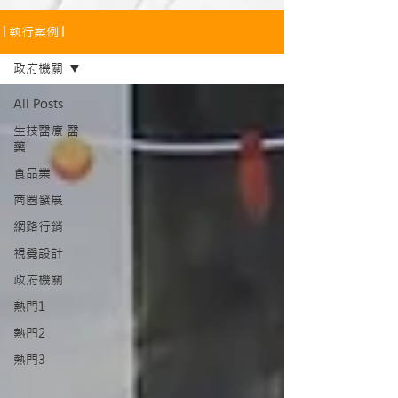
│執行案例│
政府機關
All Posts
生技醫療 醫
藥
食品業
商圈發展
網路行銷
視覺設計
政府機關
熱門1
熱門2
熱門3